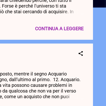
arai chiedendo perché, con tutto il
 Forse è perché l'universo ti sta
ò che stai cercando di acquisire. In
cosa di molto meglio là fuori. Se sei
. Numeri fortunati: 31, 74, 19. 11.
logica prevede un temporale, puoi
CONTINUA A LEGGERE
he ci sono buone probabilità che ti
 posto, mentre il segno Acquario
gno, dall’ultimo al primo. 12. Acquario.
ua vita possono causare problemi in
 o da qualcosa che non va per il verso
ale, come un acquisto che non puoi
apevole di questo tipo di possibilità.