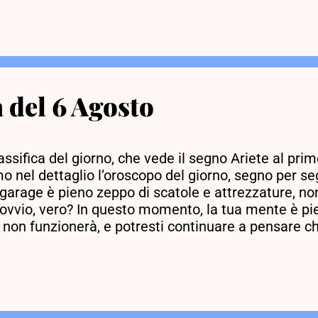
sa di negativo, fai qualcosa di positivo. Potresti ef
ativa in questo modo. Parola del giorno. Inversione
bbe cercare di ispirarti e rassicurarti quando, in re
 del 6 Agosto
ssifica del giorno, che vede il segno Ariete al pri
mo nel dettaglio l’oroscopo del giorno, segno per se
 garage è pieno zeppo di scatole e attrezzature, non
ovvio, vero? In questo momento, la tua mente è pie
 non funzionerà, e potresti continuare a pensare ch
 è piena di paurosa apprensione e idee negative. I
sa di produttivo. Cancellalo dalla tua mente. Nega
re ciò che non ti sta facendo bene. È probabile che 
 mentale”. Parola del giorno. Pulizia . Numeri fortu