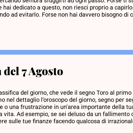
ercando sembra sfuggirti ad ogni passo. Forse ti st
 hai dedicato a questo, non riesci proprio a capirlo.
do ad evitarlo. Forse non hai davvero bisogno di ci
he essere che non ti farebbe bene o che ci sia qual
 in grado di capirlo. Parola del giorno. Riflessione 
no nuvole temporalesche in alto e l'ancora meteoro
 di uscire senza ombrello. Ma quando lo fai, sai c
 del 7 Agosto
ssifica del giorno, che vede il segno Toro al primo
mo nel dettaglio l’oroscopo del giorno, segno per se
ne o una frustrazione in un'area importante della t
ua vita. Ad esempio, se sei deluso da un fallimento
dere sulle tue finanze facendo qualcosa di irrazion
è solo un esempio, ovviamente, ma devi essere cons