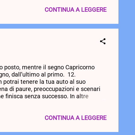
fettivamente essere in grado di invertire
 . Numeri fortunati: 63, 17, 41. 11.
CONTINUA A LEGGERE
altà, sta solo esagerando. Forse cre...
mo posto, mentre il segno Capricorno
gno, dall’ultimo al primo. 12.
 potrai tenere la tua auto al suo
na di paure, preoccupazioni e scenari
e finisca senza successo. In altre
n questo momento non c'è spazio per la
 l'ingresso a tutto ciò che non è
otterrai ciò che desideri se lasci
CONTINUA A LEGGERE
nati: 5, 28, 59. 11. Scorpione. Potresti