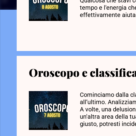
Qualcosa che stavi c
tempo e l'energia che
effettivamente aiutan
effetti, potrebbe anc
aperto a questo, sarai
Sagittario. Se ci so
sicuramente scegliere
bagnerai. Se ...
Oroscopo e classifica
Cominciamo dalla cla
all’ultimo. Analizzia
A volte, una delusio
un'altra area della t
giusto, potresti inci
permetterti. Questo 