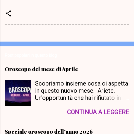
Post popolari in questo blog
Oroscopo del mese di Aprile
Scopriamo insieme cosa ci aspetta
in questo nuovo mese. Ariete.
Un'opportunità che hai rifiutato in
passato tornerà a tua disposizione
questo mese, e sei incoraggiato a
CONTINUA A LEGGERE
dare un'altra occhiata e
riconsiderare il tutto. Sarai in grado
Speciale oroscopo dell’anno 2026
di concentrarti maggiormente su di