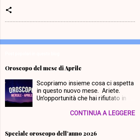
Post popolari in questo blog
Oroscopo del mese di Aprile
Scopriamo insieme cosa ci aspetta
in questo nuovo mese. Ariete.
Un'opportunità che hai rifiutato in
passato tornerà a tua disposizione
questo mese, e sei incoraggiato a
CONTINUA A LEGGERE
dare un'altra occhiata e
riconsiderare il tutto. Sarai in grado
Speciale oroscopo dell’anno 2026
di concentrarti maggiormente su di