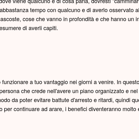
dove viene qualcuno e di cosa parla, dovresti "camminare
o abbastanza tempo con qualcuno e di averlo osservato a
scoste, cose che vanno in profondità e che hanno un imp
resumere di averli capiti.
 funzionare a tuo vantaggio nei giorni a venire. In quest
ersona che crede nell'avere un piano organizzato e ne
o da poter evitare battute d'arresto e ritardi, quindi q
o per continuare ad arare, i benefici diventeranno molto